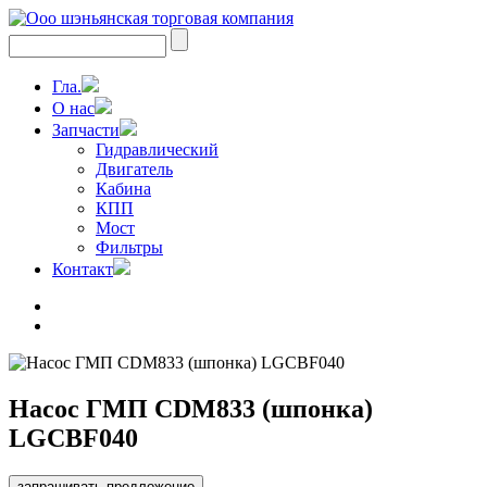
Гла.
О нас
Запчасти
Гидравлический
Двигатель
Кабина
КПП
Мост
Фильтры
Контакт
Насос ГМП CDM833 (шпонка)
LGCBF040
запрашивать предложение